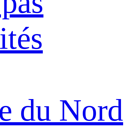
 pas
ités
e du Nord