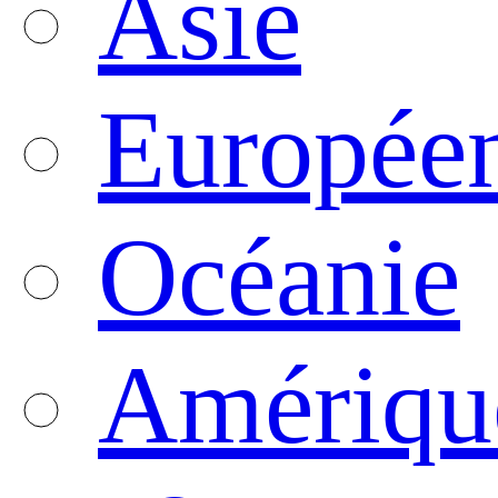
Asie
Europée
Océanie
Amériqu