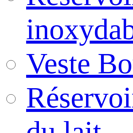
inoxydab
Veste Bo
Réservoi
du lait