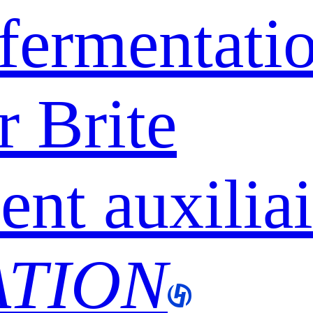
fermentati
r Brite
nt auxiliai
ATION