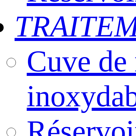
TRAITE
Cuve de 
inoxydab
Réservoi