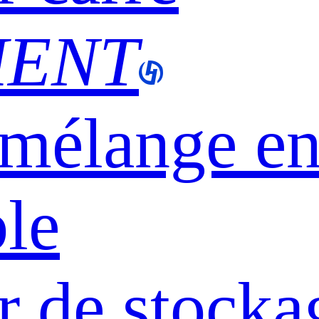
MENT
mélange en
le
r de stocka