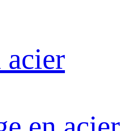
 acier
ge en acier